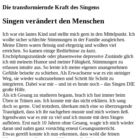
Die transformiernde Kraft des Singens
Singen verändert den Menschen
Ich war ein lautes Kind und stellte mich gern in den Mittelpunkt. Ich
wollte sicher schlechte Stimmungen in der Familie ausgleichen.
Meine Eltern waren fleissig und ehrgeizig und wollten viel
erreichen. So kamen einige Bedürfnisse zu kurz.
Erschöpfungszustände oder phasenweise depressive Zustände glich
ich mit meinem Humor und meiner Fähigkeit, Stimmungen zu
erfassen intuitiv aus. So lernte ich meine eigenen unangenehmen
Gefühle beiseite zu schieben. Als Erwachsene war es ein steiniger
Weg, sie wieder wahrzunehmen und Schritt für Schritt zu
integrieren. Dabei war mir – und ist es heute noch – das Singen DIE
große Hilfe.
Als ich Gesang zu studieren begann, brach ich fast immer beim
Üben in Tränen aus. Ich konnte mir das nicht erklären. Ich sang
doch so gerne. Und trotzdem, überkam mich eine so überzeugende
Traurigkeit, dass ich ihr nachgeben musste und mich weinen ließ.
Irgendwann war es mir zu viel und ich musste mit dem Singen
aufhören. Erst nach 10 Jahren ohne Gesang, wagte ich mich wieder
daran und nahm ganz vorsichtig erneut Gesangsunterricht.
Etwas gereift konnte ich nun erkennen, dass wohl die feinen