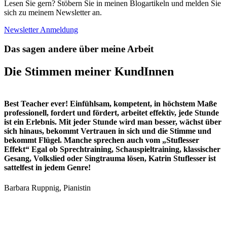
Lesen Sie gern? Stöbern Sie in meinen Blogartikeln und melden Sie
sich zu meinem Newsletter an.
Newsletter Anmeldung
Das sagen andere über meine Arbeit
Die Stimmen meiner KundInnen
D
Best Teacher ever! Einfühlsam, kompetent, in höchstem Maße
d
professionell, fordert und fördert, arbeitet effektiv, jede Stunde
g
ist ein Erlebnis. Mit jeder Stunde wird man besser, wächst über
a
sich hinaus, bekommt Vertrauen in sich und die Stimme und
K
bekommt Flügel. Manche sprechen auch vom „Stuflesser
d
Effekt“ Egal ob Sprechtraining, Schauspieltraining, klassischer
a
Gesang, Volkslied oder Singtrauma lösen, Katrin Stuflesser ist
s
sattelfest in jedem Genre!
B
ä
Barbara Ruppnig, Pianistin
B
h
v
N